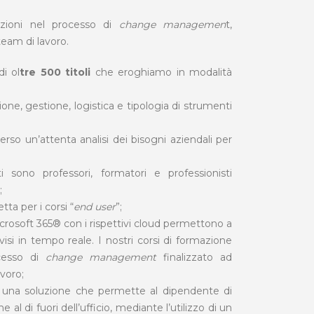
azioni nel processo di
change managemen
t,
team di lavoro.
i ol
tre 500 titoli
che eroghiamo in modalità
zione, gestione, logistica e tipologia di strumenti
erso un’attenta analisi dei bisogni aziendali per
i sono professori, formatori e professionisti
;
tta per i corsi “
end user
”;
crosoft 365® con i rispettivi cloud permettono a
isi in tempo reale. I nostri corsi di formazione
ocesso di
change management
finalizzato ad
avoro;
 è una soluzione che permette al dipendente di
 al di fuori dell’ufficio, mediante l’utilizzo di un