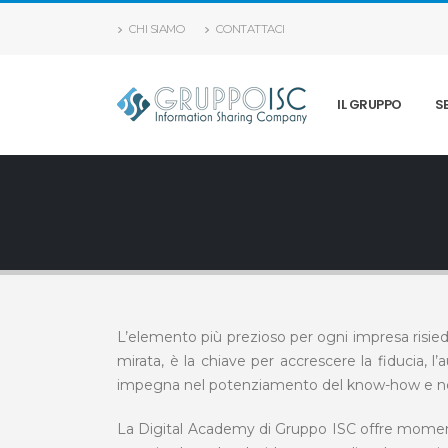
CHI SIAMO
CONTATTACI
IL GRUPPO
S
L’elemento più prezioso per ogni impresa risied
mirata, è la chiave per accrescere la fiducia, l’
impegna nel potenziamento del know-how e ne
La Digital Academy di Gruppo ISC offre momenti 