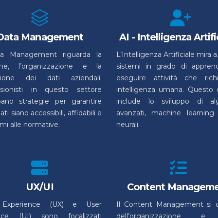
Data Management
AI - Intelligenza Artifi
ta Management riguarda la
L’Intelligenza Artificiale mira 
one, l’organizzazione e la
sistemi in grado di appren
zione dei dati aziendali.
eseguire attività che rich
ssionisti in questo settore
intelligenza umana. Questo
pano strategie per garantire
include lo sviluppo di alg
ati siano accessibili, affidabili e
avanzati, machine learning 
mi alle normative.
neurali.
UX/UI
Content Managem
 Experience (UX) e User
Il Content Management si 
face (UI) sono focalizzati
dell’organizzazione e 