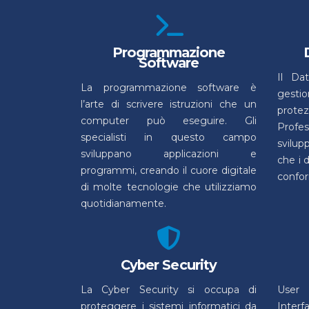
Programmazione
Software
Il Da
La programmazione software è
gesti
l’arte di scrivere istruzioni che un
prote
computer può eseguire. Gli
Profe
specialisti in questo campo
svilup
sviluppano applicazioni e
che i d
programmi, creando il cuore digitale
confor
di molte tecnologie che utilizziamo
quotidianamente.
Cyber Security
La Cyber Security si occupa di
User
proteggere i sistemi informatici da
Inter