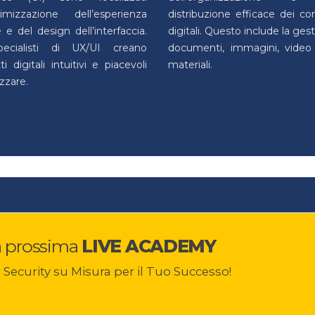
ttimizzazione dell’esperienza
distribuzione efficace dei co
 e del design dell’interfaccia.
digitali. Questo include la ges
pecialisti di UX/UI creano
documenti, immagini, video 
i digitali intuitivi e piacevoli
materiali.
izzare.
a prossima
LIVE ACADEMY
r Security su Misura per il Tuo Successo!