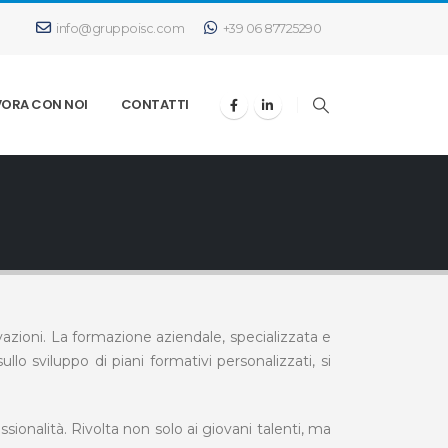
info@gruppoisc.com
+39 06 87725290
VORA CON NOI
CONTATTI
azioni. La formazione aziendale, specializzata e
llo sviluppo di piani formativi personalizzati, si
onalità. Rivolta non solo ai giovani talenti, ma