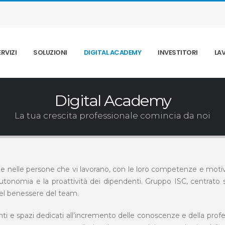
ERVIZI
SOLUZIONI
DIGITAL ACADEMY
INVESTITORI
LA
Digital Academy
La tua crescita professionale comincia da noi
e nelle persone che vi lavorano, con le loro competenze e motiv
autonomia e la proattività dei dipendenti. Gruppo ISC, centrato su
l benessere del team.
e spazi dedicati all’incremento delle conoscenze e della professi