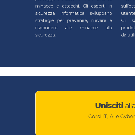
minacce e attacchi. Gli esperti in
sull’o
sicurezza informatica sviluppano
utente
strategie per prevenire, rilevare e
Gli s
rispondere alle minacce alla
prodott
sicurezza.
da util
Unisciti
all
Corsi IT, AI e Cybe