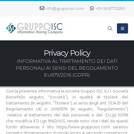
info@gruppoisc.com
+39 06 87725290
Privacy Policy
INFORMATIVA AL TRATTAMENTO DEI DATI
PERSONALI AI SENSI DEL REGOLAMENTO
EU679/2016 (GDPR)
Con la presente informativa la società Gruppo ISC S.r.l. Società
Benefit(in seguito, “Società”), in qualità di titolare del
trattamento (in seguito, “Titolare”), ai sensi degli artt. 13,14,15 del
Regolamento UE n. 2016/679 (in seguito, “Regolamento”)
relativo al trattamento dei dati personali, e del D.Lgs 101/18
che modifica il D.Lgs 196/2003, rende noto che i dati da questi
forniti attraverso il sito https://www.gruppoisc.com saranno
oggetto di trattamento, in modo lecito e secondo correttezza,