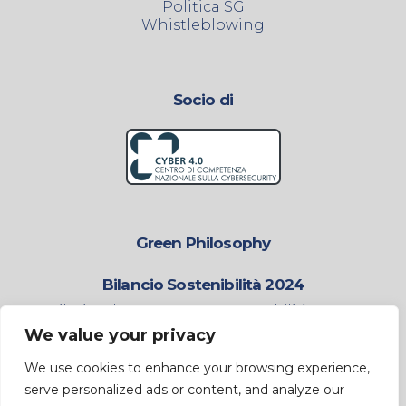
Politica SG
Whistleblowing
Socio di
Green Philosophy
Bilancio Sostenibilità 2024
Contribuire al Futuro con Responsabilità e
Sostenibilità.
We value your privacy
We use cookies to enhance your browsing experience,
Scarica il BdS 2024
serve personalized ads or content, and analyze our