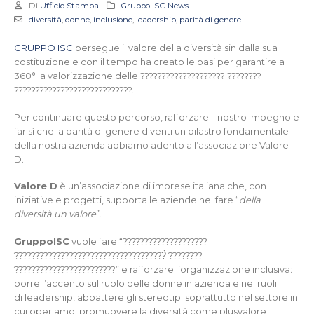
Di
Ufficio Stampa
Gruppo ISC News
diversità
,
donne
,
inclusione
,
leadership
,
parità di genere
GRUPPO ISC
persegue il valore della diversità sin dalla sua
costituzione e con il tempo ha creato le basi per garantire a
360° la valorizzazione delle ???????????????????? ????????
????????????????????????????.
Per continuare questo percorso, rafforzare il nostro impegno e
far sì che la parità di genere diventi un pilastro fondamentale
della nostra azienda abbiamo aderito all’associazione Valore
D.
Valore D
è un’associazione di imprese italiana che, con
iniziative e progetti, supporta le aziende nel fare “
della
diversità un valore
”.
GruppoISC
vuole fare “????????????????????
????????????????????????????????????̀ ????????
????????????????????????” e rafforzare l’organizzazione inclusiva:
porre l’accento sul ruolo delle donne in azienda e nei ruoli
di leadership, abbattere gli stereotipi soprattutto nel settore in
cui operiamo, promuovere la diversità come plusvalore