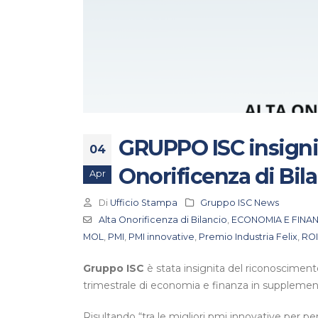
GRUPPO ISC insigni
04
Onorificenza di Bil
Apr
Di
Ufficio Stampa
Gruppo ISC News
Alta Onorificenza di Bilancio
,
ECONOMIA E FINA
MOL
,
PMI
,
PMI innovative
,
Premio Industria Felix
,
ROI
Gruppo ISC
è stata insignita del riconosciment
trimestrale di economia e finanza in suppleme
Risultando “tra le migliori pmi innovative per pe