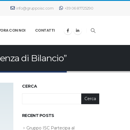
info@gruppoisc.com
+39 06 87725290
VORA CON NOI
CONTATTI
enza di Bilancio”
CERCA
Cerca
RECENT POSTS
Gruppo ISC Partecipa al