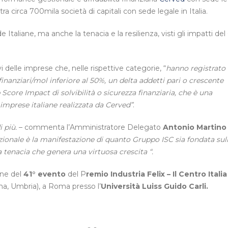
tra circa 700mila società di capitali con sede legale in Italia.
 Italiane, ma anche la tenacia e la resilienza, visti gli impatti del
 delle imprese che, nelle rispettive categorie, “
hanno registrato t
 finanziari/mol inferiore al 50%, un delta addetti pari o crescente
core Impact di solvibilità o sicurezza finanziaria, che è una
 imprese italiane realizzata da Cerved”
.
i più.
– commenta l’Amministratore Delegato
Antonio Martino
ionale è la manifestazione di quanto Gruppo ISC sia fondata sul
na tenacia che genera una virtuosa crescita “.
one del
41° evento
del P
remio Industria Felix – Il Centro Itali
a, Umbria), a Roma presso l’
Università Luiss Guido Carli.