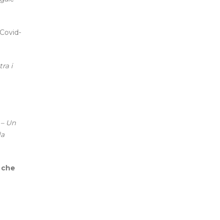
 Covid-
ra i
– Un
la
a che