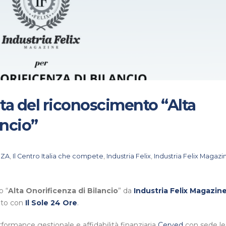
ta del riconoscimento “Alta
ancio”
NZA
,
Il Centro Italia che compete
,
Industria Felix
,
Industria Felix Magazi
o “
Alta Onorificenza di Bilancio
” da
Industria Felix Magazin
nto con
Il Sole 24 Ore
.
rformance gestionale e affidabilità finanziaria
Cerved
con sede le