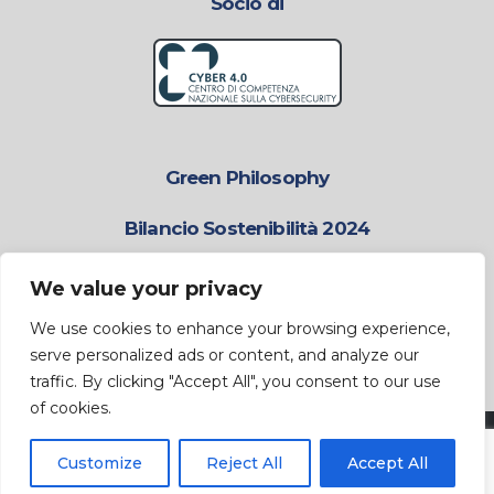
Socio di
Green Philosophy
Bilancio Sostenibilità 2024
Contribuire al Futuro con Responsabilità e
Sostenibilità.
We value your privacy
We use cookies to enhance your browsing experience,
Scarica il BdS 2024
serve personalized ads or content, and analyze our
traffic. By clicking "Accept All", you consent to our use
of cookies.
Gruppo ISC © 2024. All Rights Reserved. | P.IVA 09745551003
Customize
Reject All
Accept All