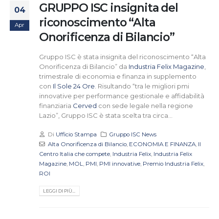
GRUPPO ISC insignita del
04
riconoscimento “Alta
Apr
Onorificenza di Bilancio”
Gruppo ISC è stata insignita del riconoscimento “Alta
Onorificenza di Bilancio” da
Industria Felix Magazine
,
trimestrale di economia e finanza in supplemento
con
Il Sole 24 Ore
. Risultando “tra le migliori pmi
innovative per performance gestionale e affidabilità
finanziaria
Cerved
con sede legale nella regione
Lazio”, Gruppo ISC è stata scelta tra circa...
Di
Ufficio Stampa
Gruppo ISC News
Alta Onorificenza di Bilancio
,
ECONOMIA E FINANZA
,
Il
Centro Italia che compete
,
Industria Felix
,
Industria Felix
Magazine
,
MOL
,
PMI
,
PMI innovative
,
Premio Industria Felix
,
ROI
LEGGI DI PIÙ...