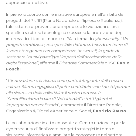
approccio predittivo.
In pieno raccordo con le iniziative europee e nell’ambito dei
progetti del PNRR (Piano Nazionale di Ripresa e Resilienza),
tale sistema di prevenzione impedisce le violazioni di una
specifica struttura tecnologica e assicura la protezione degli
interessi di cittadini, imprese e PA in tema di
cybersecurity
. “
Un
progetto ambizioso, reso possibile dal know how di un team di
lavoro eterogeneo con competenze trasversali, in grado di
sostenere i nuovi paradigmi imposti dall’accelerazione della
digitalizzazione”
, afferma il
Direttore Commerciale
di ISC
Fabio
Foschi
.
“
L’innovazione e la ricerca sono parte integrante della nostra
cultura. Siamo orgogliosi di poter contribuire con i nostri partner
alla sicurezza della collettività: il nostro purpose è
“Semplifichiamo la vita di Noi cittadini” e tutti i giorni ci
impegnano per realizzarlo
”, commenta il Direttore People,
Organization & Digital eXperience di Sogei,
Fabrizio Rauso
.
La collaborazione in atto consente al Centro nazionale per la
cybersecurity di finalizzare progetti strategici in tema di
sicurezza informatica e ampliare le conoscenze nel settore,