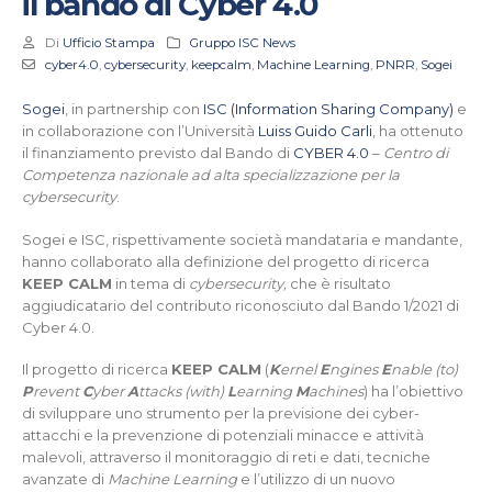
il bando di Cyber 4.0
Di
Ufficio Stampa
Gruppo ISC News
cyber4.0
,
cybersecurity
,
keepcalm
,
Machine Learning
,
PNRR
,
Sogei
Sogei
, in partnership con
ISC (Information Sharing Company)
e
in collaborazione con l’Università
Luiss Guido Carli
, ha ottenuto
il finanziamento previsto dal Bando di
CYBER 4.0
–
Centro di
Competenza nazionale ad alta specializzazione per la
cybersecurity
.
Sogei e ISC, rispettivamente società mandataria e mandante,
hanno collaborato alla definizione del progetto di ricerca
KEEP CALM
in tema di
cybersecurity,
che è risultato
aggiudicatario del contributo riconosciuto dal Bando 1/2021 di
Cyber 4.0.
Il progetto di ricerca
KEEP CALM
(
K
ernel
E
ngines
E
nable (to)
P
revent
C
yber
A
ttacks (with)
L
earning
M
achines
) ha l’obiettivo
di sviluppare uno strumento per la previsione dei cyber-
attacchi e la prevenzione di potenziali minacce e attività
malevoli, attraverso il monitoraggio di reti e dati, tecniche
avanzate di
Machine Learning
e l’utilizzo di un nuovo