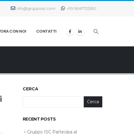
info@gruppoisc.com
+39 06 87725290
VORA CON NOI
CONTATTI
CERCA
i
Cerca
RECENT POSTS
Gruppo ISC Partecipa al