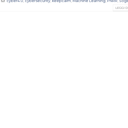
cyber4.0
,
cybersecurity
,
keepcalm
,
Machine Learning
,
PNRR
,
Soge
LEGGI DI 