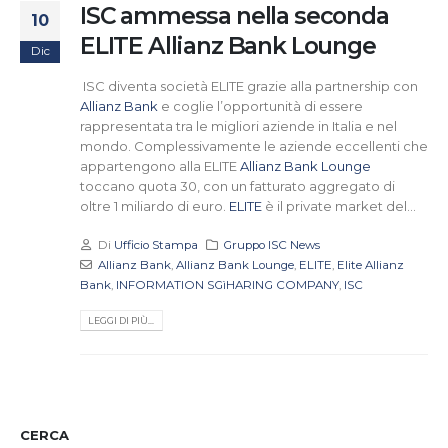
ISC ammessa nella seconda
10
ELITE Allianz Bank Lounge
Dic
ISC diventa società ELITE grazie alla partnership con
Allianz Bank
e coglie l’opportunità di essere
rappresentata tra le migliori aziende in Italia e nel
mondo. Complessivamente le aziende eccellenti che
appartengono alla ELITE
Allianz Bank Lounge
toccano quota 30, con un fatturato aggregato di
oltre 1 miliardo di euro.
ELITE
è il private market del...
Di
Ufficio Stampa
Gruppo ISC News
Allianz Bank
,
Allianz Bank Lounge
,
ELITE
,
Elite Allianz
Bank
,
INFORMATION SGìHARING COMPANY
,
ISC
LEGGI DI PIÙ...
CERCA